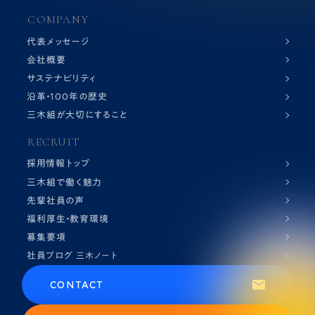
COMPANY
代表メッセージ
会社概要
サステナビリティ
沿革・100年の歴史
三木組が大切にすること
RECRUIT
採用情報トップ
三木組で働く魅力
先輩社員の声
福利厚生・教育環境
募集要項
社員ブログ
三木ノート
CONTACT