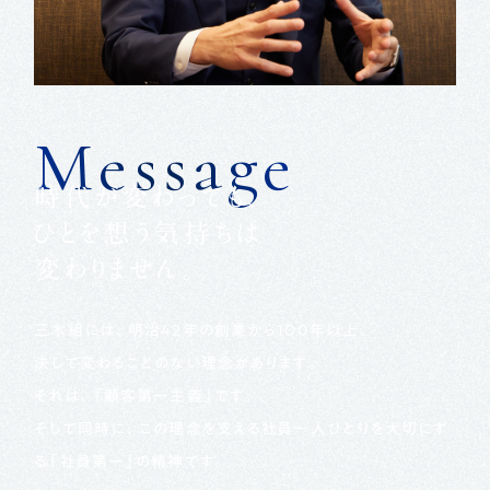
Message
時代が変わっても、
ひとを想う気持ちは
変わりません。
三木組には、明治42年の創業から100年以上、
決して変わることのない理念があります。
それは、「顧客第一主義」です。
そして同時に、この理念を支える社員一人ひとりを大切にす
る
「社員第一」の精神です。