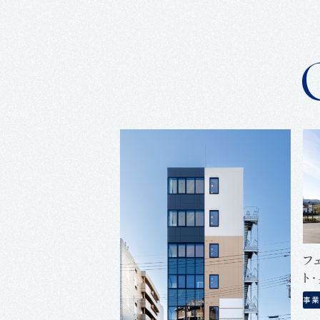
フ
ト
事業