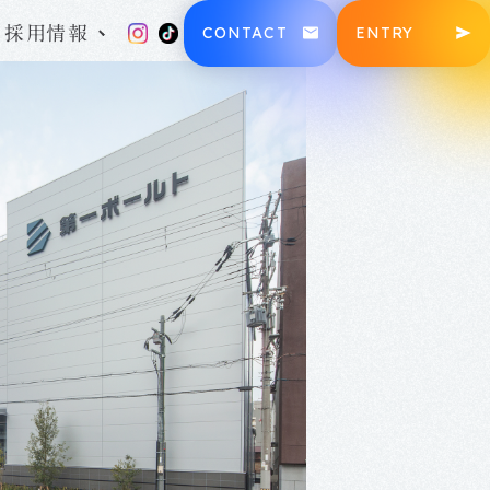
採用情報
CONTACT
ENTRY
沿革・100年の歴史
福利厚生・教育環境
三木組が大切にすること
募集要項
社員ブログ
三木ノート