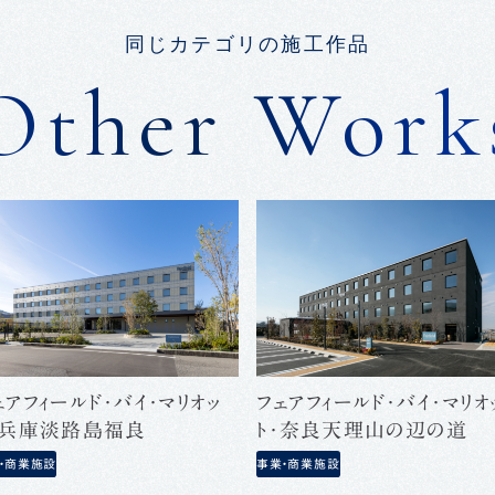
同じカテゴリの施工作品
Other Work
ェアフィールド･バイ･マリオッ
フェアフィールド･バイ･マリオ
･兵庫淡路島福良
ト･奈良天理山の辺の道
・商業施設
事業・商業施設