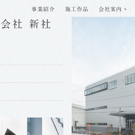
事業紹介
施工作品
会社案内
会社 新社
代表メッセージ
採用情報トップ
Y
T
会社概要
三木組で働く魅力
サステナビリティ
先輩社員の声