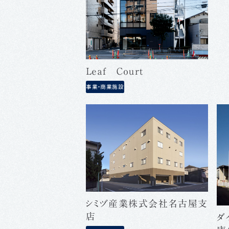
Ｌｅａｆ Ｃｏｕｒｔ
事業・商業施設
シミヅ産業株式会社名古屋支
店
ダ