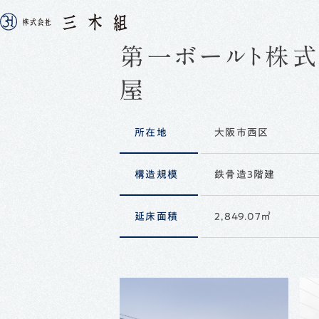
第一ボールト株式
会社案内
採用情報
屋
COMPAN
RECRUI
所在地
大阪市西区
構造規模
鉄骨造３階建
延床面積
2,849.07㎡