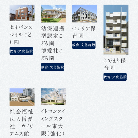
セイバンス
幼保連携
セシリア保
マイルこど
型認定こ
育園
も園
ども園
教育・文化施設
博愛社こ
教育・文化施設
ども園
こでまり保
育園
教育・文化施設
教育・文化施設
イトマンスイ
社会福祉
ミングスク
法人博愛
ール東大
社 ウイリ
阪（強化）
アムス館