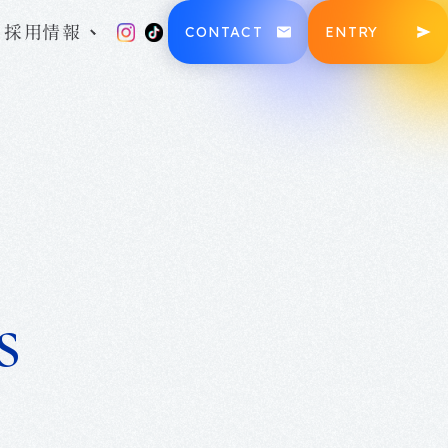
採用情報
CONTACT
ENTRY
沿革・100年の歴史
福利厚生・教育環境
三木組が大切にすること
募集要項
社員ブログ
三木ノート
s