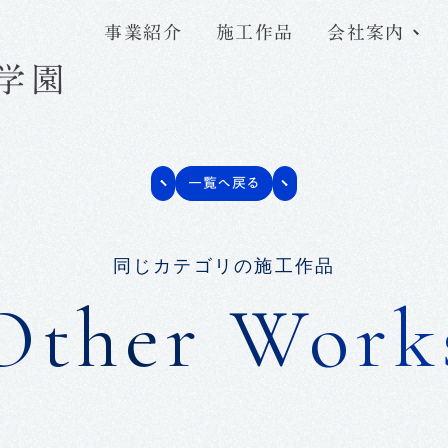
事業紹介
施工作品
会社案内
学園
代表メッセージ
採用情報トップ
Y
T
会社概要
三木組で働く魅力
一覧へ戻る
サステナビリティ
先輩社員の声
同じカテゴリの施工作品
Other Work