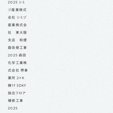
2025 シミ
ヅ産業株式
会社 シミヅ
産業株式会
社 東大阪
支店 和便
器改修工事
2025 森田
化学工業株
式会社 堺事
業所 2×K
棟1F SDKF
抜出フロア
補修工事
2025