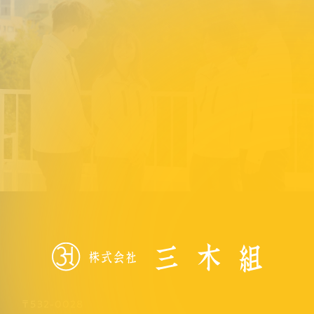
〒532-0028