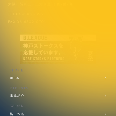
大阪市淀川区十三元今里1丁目2番2号
TEL
06-6308-3961
FAX
06-6302-0701
HOME
ホーム
BUSINESS
事業紹介
WORK
施工作品