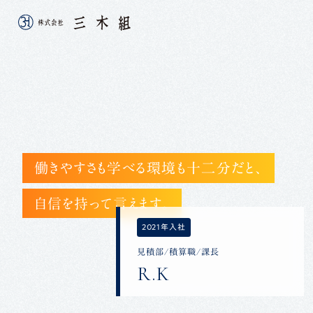
働きやすさも学べる環境も十二分だと、
自信を持って言えます。
2021年入社
見積部/積算職/課長
R.K