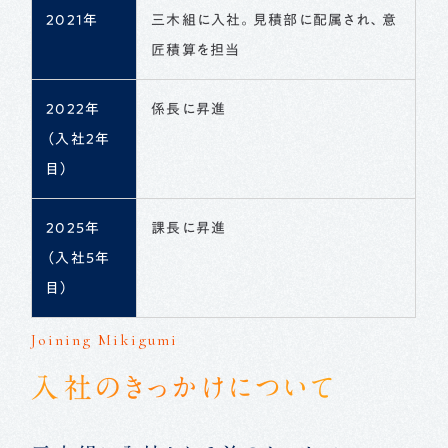
2021年
三木組に入社。見積部に配属され、意
匠積算を担当
2022年
係長に昇進
（入社2年
目）
2025年
課長に昇進
（入社5年
目）
Joining Mikigumi
入社のきっかけについて