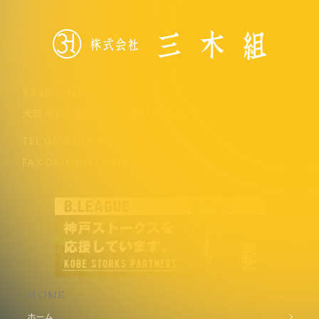
〒532-0028
大阪市淀川区十三元今里1丁目2番2号
TEL
06-6308-3961
FAX
06-6302-0701
HOME
ホーム